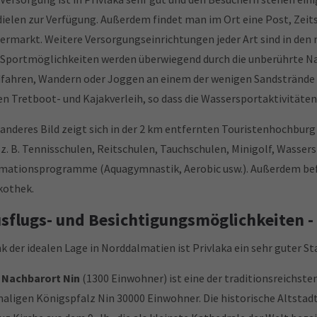
dielen zur Verfügung. Außerdem findet man im Ort eine Post, Zeit
ermarkt. Weitere Versorgungseinrichtungen jeder Art sind in de
 Sportmöglichkeiten werden überwiegend durch die unberührte Nat
fahren, Wandern oder Joggen an einem der wenigen Sandstrände 
en Tretboot- und Kajakverleih, so dass die Wassersportaktivitäten
 anderes Bild zeigt sich in der 2 km entfernten Touristenhochbur
 z. B. Tennisschulen, Reitschulen, Tauchschulen, Minigolf, Wassersk
mationsprogramme (Aquagymnastik, Aerobic usw.). Außerdem befin
kothek.
sflugs- und Besichtigungsmöglichkeiten -
k der idealen Lage in Norddalmatien ist Privlaka ein sehr guter S
r
Nachbarort Nin
(1300 Einwohner) ist eine der traditionsreichsten
aligen Königspfalz Nin 30000 Einwohner. Die historische Altstadt