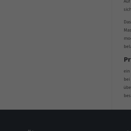
Auf
sic
Das
Mas
mod
bel
Pr
ein
bei
übe
bes