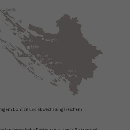
 ruhigem Domizil und abwechslungsreichem
ige landestypische Restaurants, sowie Bistros und