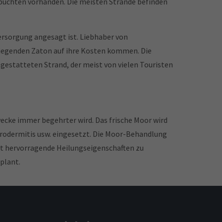
ndbuchten vorhanden. Die meisten Strände befinden
versorgung angesagt ist. Liebhaber von
iegenden Zaton auf ihre Kosten kommen. Die
gestatteten Strand, der meist von vielen Touristen
ecke immer begehrter wird. Das frische Moor wird
rodermitis usw. eingesetzt. Die Moor-Behandlung
t hervorragende Heilungseigenschaften zu
eplant.