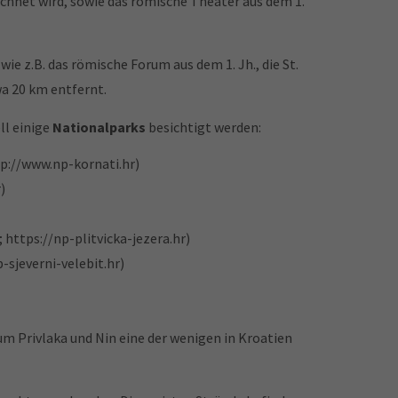
eichnet wird, sowie das römische Theater aus dem 1.
ie z.B. das römische Forum aus dem 1. Jh., die St.
wa 20 km entfernt.
ll einige
Nationalparks
besichtigt werden:
p://www.np-kornati.hr
)
r
)
;
https://np-plitvicka-jezera.hr
)
-sjeverni-velebit.hr
)
 um Privlaka und Nin eine der wenigen in Kroatien