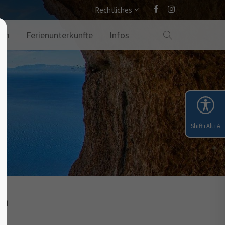
Rechtliches
amm
Ferienunterkünfte
Infos
Shift+Alt+A
en
a