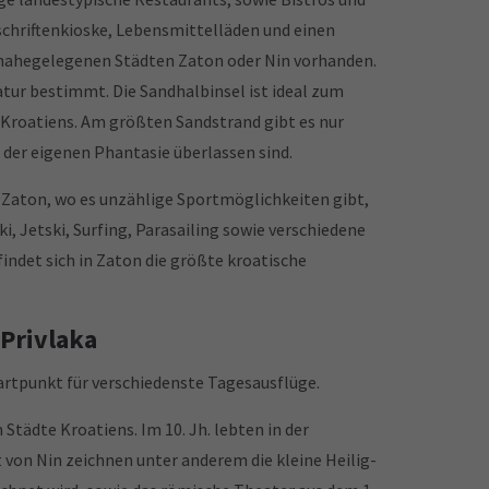
schriftenkioske, Lebensmittelläden und einen
n nahegelegenen Städten Zaton oder Nin vorhanden.
ur bestimmt. Die Sandhalbinsel ist ideal zum
Kroatiens. Am größten Sandstrand gibt es nur
 der eigenen Phantasie überlassen sind.
g Zaton, wo es unzählige Sportmöglichkeiten gibt,
i, Jetski, Surfing, Parasailing sowie verschiedene
det sich in Zaton die größte kroatische
 Privlaka
tartpunkt für verschiedenste Tagesausflüge.
 Städte Kroatiens. Im 10. Jh. lebten in der
 von Nin zeichnen unter anderem die kleine Heilig-