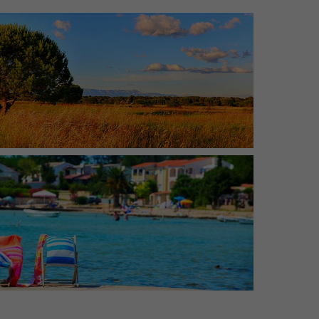
Privlaka | Nordöstlich liegt die alte kroatische
Residenzstadt Nin und im Westen die Insel Vir
Privlaka | Der Strand Skrapavac in Privlaka