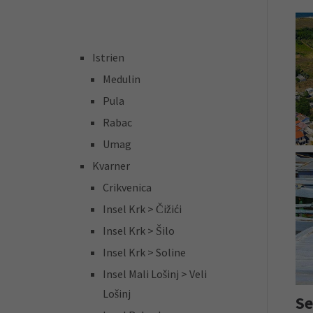
Istrien
Pr
Medulin
Pula
Rabac
Umag
Kvarner
Crikvenica
Insel Krk > Čižići
Pr
Insel Krk > Šilo
Insel Krk > Soline
Insel Mali Lošinj > Veli
Lošinj
Se