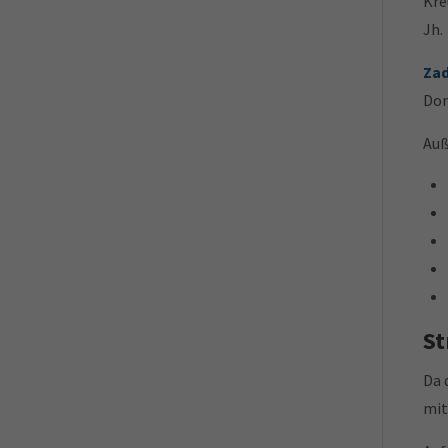
Kre
Jh.
Za
Don
Auß
St
Da 
mit