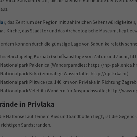
uz Kirche aus dem 9. Jh., die als kleinste Kathedrale der Welt bez
 aus.
dar
, das Zentrum der Region mit zahlreichen Sehenswürdigkeiten, w
at Kirche, das Stadttor und das Archeologische Museum, liegt et
erdem können durch die günstige Lage von Sabunike relativ schne
Inselarchipelag Kornati
(Schiffsausflüge von Zaton und
Zadar
;
htt
Nationalpark Paklenica (Wanderparadies;
https://np-paklenica.h
Nationalpark Krka
(einmalige Wasserfälle;
http://np-krka.hr
)
Nationalpark Plitvice
(ca. 140 km von Privlaka in Richtung Zagreb
Nationalpark Velebit
(Wandern für Anspruchsvolle;
http://www.np
rände in Privlaka
die Halbinsel auf feinem Kies und Sandboden liegt, ist die Gegend
 richtigen Sandstränden.