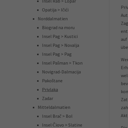
Insel Rab > Lopar
Pri
Opatija > Ičići
Aut
Norddalmatien
Zag
Biograd na moru
ent
Insel Pag > Kustici
auf
Insel Pag > Novalja
übe
Insel Pag > Pag
Wen
Insel Pašman > Tkon
Erh
Novigrad-Dalmacija
wel
Pakoštane
bev
Privlaka
kom
Zadar
Zat
Mitteldalmatien
zah
Akt
Insel Brač > Bol
Insel Čiovo > Slatine
Die