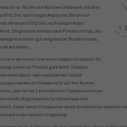
vlaka ist ca. 762 km von München (Reisezeit mit dem
o 07:41 Std. nach Google Maps) und 299 km von
reb (Reisezeit 03:02 Std. nach Google Maps)
fernt. Die gesamte Anreise nach Privlaka erfolgt, bis
 wenige Kilometer gut ausgebauter Bundesstrasse,
r die Autobahn.
n Sie in der erster Linie einen ruhigen Urlaubsort für
olung suchen ist Privlaka gute Wahl. Urlauber,
che einen Sport- oder nachtaktiven Urlaub
orzugen werden in Privlaka nicht auf ihre Kosten
men, aber im nur 2 km enfernten Touristenzentrum
on sind die Möglichkeiten für Aktivurlaub sehr
lreich. Daher bietet Privlaka eine ideale Kombination zwischen
ivurlaub in der näheren Umgebung.
 Versorgung ist in Privlaka sehr gut und den Besuchern stehen ein