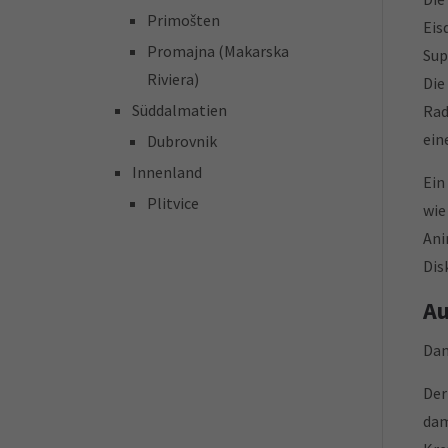
Primošten
Eis
Promajna (Makarska
Sup
Riviera)
Die
Süddalmatien
Rad
ein
Dubrovnik
Innenland
Ein
Plitvice
wie
Ani
Dis
Au
Dan
De
dam