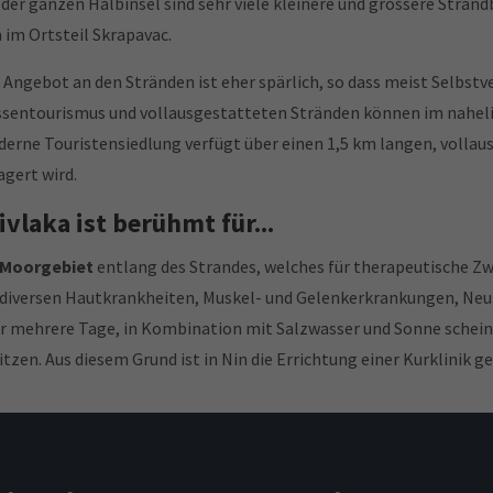
 der ganzen Halbinsel sind sehr viele kleinere und grössere Stra
h im Ortsteil Skrapavac.
 Angebot an den Stränden ist eher spärlich, so dass meist Selbst
sentourismus und vollausgestatteten Stränden können im nahel
erne Touristensiedlung verfügt über einen 1,5 km langen, vollaus
agert wird.
ivlaka ist berühmt für...
Moorgebiet
entlang des Strandes, welches für therapeutische Zw
 diversen Hautkrankheiten, Muskel- und Gelenkerkrankungen, Neu
r mehrere Tage, in Kombination mit Salzwasser und Sonne schein
itzen. Aus diesem Grund ist in Nin die Errichtung einer Kurklinik g