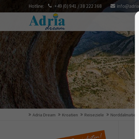
Hotline:
+49 (0) 941 / 38 222 368
info@adri
Adria Dream
Kroatien
Reiseziele
Norddalmatien