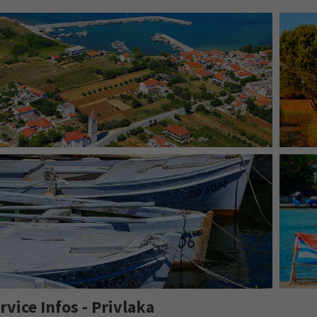
ivlaka | Malerischer Urlaubsort an der Riviera von Zadar
ivlaka | Umgeben von den schönsten Sandstränden der
Region auf Halbinsel Ravni kotari
rvice Infos - Privlaka