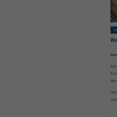
K
Wa
Wan
Adr
Kro
der
Ide
Jun