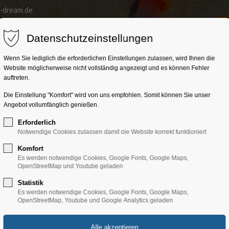
a-dream.de
Home
Kroatien
Trainingslager
Gruppenprogr
Datenschutzeinstellungen
Wenn Sie lediglich die erforderlichen Einstellungen zulassen, wird Ihnen die
Website möglicherweise nicht vollständig angezeigt und es können Fehler
auftreten.
Die Einstellung "Komfort" wird von uns empfohlen. Somit können Sie unser
Angebot vollumfänglich genießen.
Erforderlich
Notwendige Cookies zulassen damit die Website korrekt funktioniert
Komfort
Es werden notwendige Cookies, Google Fonts, Google Maps,
OpenStreetMap und Youtube geladen
Statistik
Es werden notwendige Cookies, Google Fonts, Google Maps,
OpenStreetMap, Youtube und Google Analytics geladen
Adria-drea
Themenreisen in