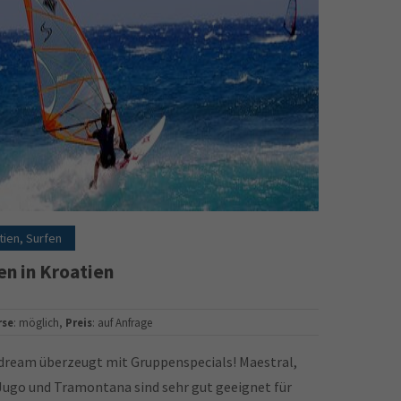
tien, Surfen
en in Kroatien
rse
: möglich,
Preis
: auf Anfrage
dream überzeugt mit Gruppenspecials! Maestral,
Jugo und Tramontana sind sehr gut geeignet für