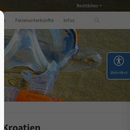
Rechtliches
amm
Ferienunterkünfte
Infos
Shift+Alt+A
m
 Kroatien