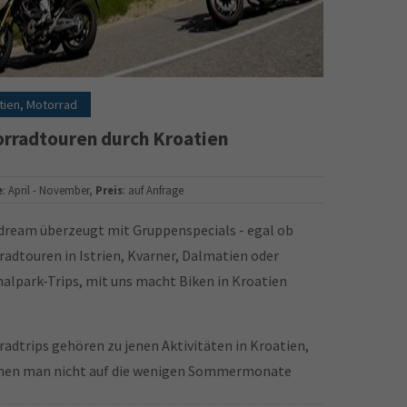
tien, Motorrad
rradtouren durch Kroatien
e
: April - November,
Preis
: auf Anfrage
dream überzeugt mit Gruppenspecials - egal ob
adtouren in Istrien, Kvarner, Dalmatien oder
alpark-Trips, mit uns macht Biken in Kroatien
adtrips gehören zu jenen Aktivitäten in Kroatien,
enen man nicht auf die wenigen Sommermonate
esen ist.