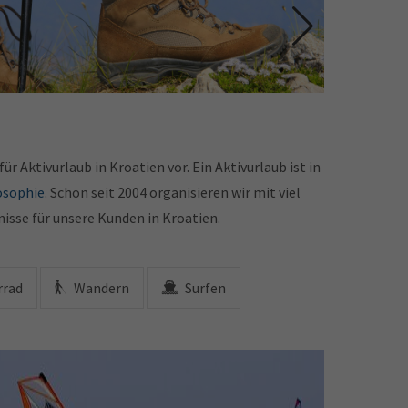
dream | Ihre Kroatien Spezialisten für Wanderurlaub
Adria-drea
r Aktivurlaub in Kroatien vor. Ein Aktivurlaub ist in
osophie
. Schon seit 2004 organisieren wir mit viel
nisse für unsere Kunden in Kroatien.
rrad
Wandern
Surfen