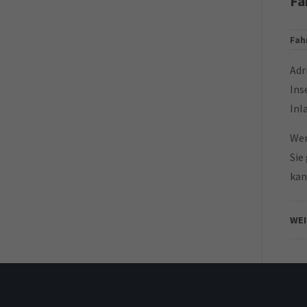
Fa
Fah
Adr
Ins
Inl
Wen
Sie
kan
WE