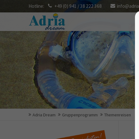
Hotline:
+49 (0) 941 / 38 222 368
info@adri
Adria Dream
Gruppenprogramm
Themenreisen