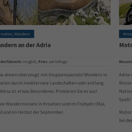
roatien, Wandern
Kroa
ndern an der Adria
Moto
derführerIn
: möglich,
Preis
: auf Anfrage
Monat
ia-dream überzeugt mit Gruppenspecials! Wandern in
Adria-
atien durch mediterrane Landschaften oder entlang
Motorr
 Adria ist etwas Besonderes. Probieren Sie es aus!
Nation
Spaß!
ale Wandermonate in Kroatien sind im Frühjahr (Mai,
i) und im Herbst der September.
Motorr
bei d
angewi