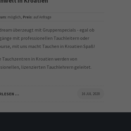
hwelt in Kroatien
urs
: möglich,
Preis
: auf Anfrage
dream überzeugt mit Gruppenspecials - egal ob
änge mit professionellen Tauchleitern oder
urse, mit uns macht Tauchen in Kroatien Spaß!
e Tauchzentren in Kroatien werden von
sionellen, lizenzierten Tauchlehrern geleitet.
RLESEN …
16 JUL 2020