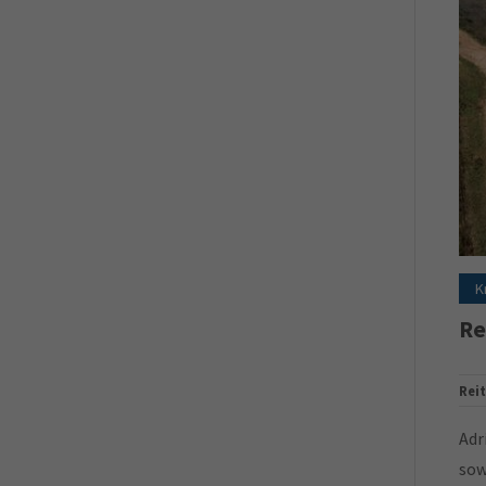
K
Re
Rei
Adr
sow