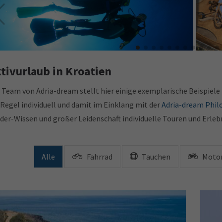
dria-dream | Ihre Kroatien Spezialisten für Tauchurlaub
Adria-
tivurlaub in Kroatien
 Team von Adria-dream stellt hier einige exemplarische Beispiele fü
 Regel individuell und damit im Einklang mit der
Adria-dream Phil
ider-Wissen und großer Leidenschaft individuelle Touren und Erleb
Alle
Fahrrad
Tauchen
Moto