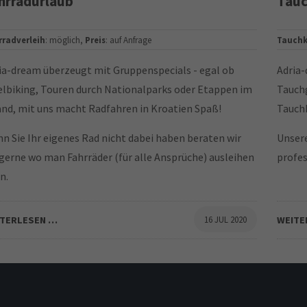
hrradurlaub
Tauc
rradverleih
: möglich,
Preis
: auf Anfrage
Tauchk
ia-dream überzeugt mit Gruppenspecials - egal ob
Adria-
elbiking, Touren durch Nationalparks oder Etappen im
Tauchg
and, mit uns macht Radfahren in Kroatien Spaß!
Tauchk
n Sie Ihr eigenes Rad nicht dabei haben beraten wir
Unser
 gerne wo man Fahrräder (für alle Ansprüche) ausleihen
profes
n.
ITERLESEN …
16 JUL 2020
WEITE