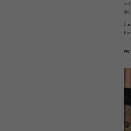
ent
das
Das
Kom
WE