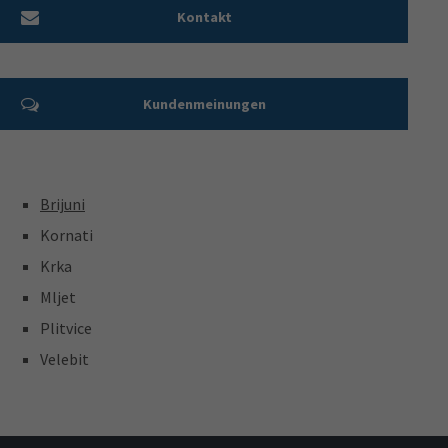
Kontakt
Kundenmeinungen
Brijuni
Kornati
Krka
Mljet
Plitvice
Velebit