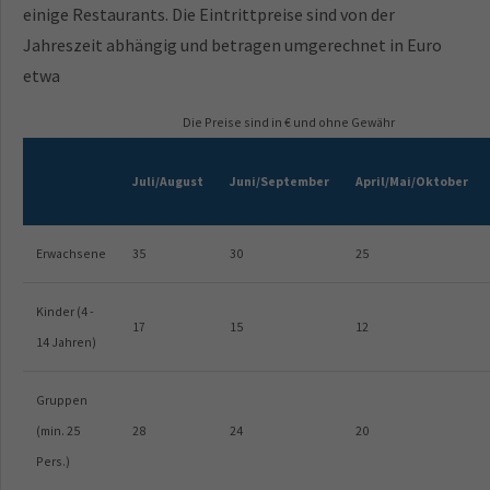
einige Restaurants. Die Eintrittpreise sind von der
Jahreszeit abhängig und betragen umgerechnet in Euro
etwa
Die Preise sind in € und ohne Gewähr
Juli/August
Juni/September
April/Mai/Oktober
Erwachsene
35
30
25
Kinder (4 -
17
15
12
14 Jahren)
Gruppen
(min. 25
28
24
20
Pers.)