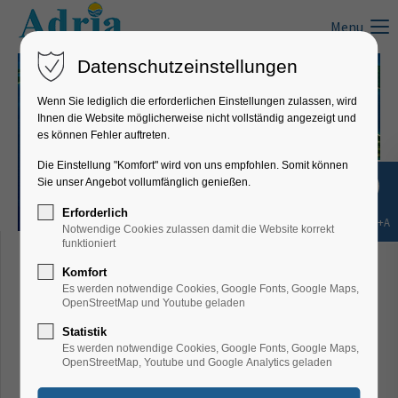
Menu
Datenschutzeinstellungen
Wenn Sie lediglich die erforderlichen Einstellungen zulassen, wird
Ihnen die Website möglicherweise nicht vollständig angezeigt und
es können Fehler auftreten.
Die Einstellung "Komfort" wird von uns empfohlen. Somit können
Sie unser Angebot vollumfänglich genießen.
Erforderlich
Shift+Alt+A
Notwendige Cookies zulassen damit die Website korrekt
Istrien
funktioniert
Nationalpark Brijuni
Komfort
Es werden notwendige Cookies, Google Fonts, Google Maps,
OpenStreetMap und Youtube geladen
Statistik
Es werden notwendige Cookies, Google Fonts, Google Maps,
An der westlichen Küste Istriens befindet
OpenStreetMap, Youtube und Google Analytics geladen
sich der Brijuner Inselarchipel mit 14