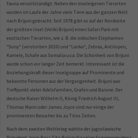
Fauna vervollständigt. Neben den inseleigenen Tierarten
wurden im Laufe der Jahre viele Tiere aus der ganzen Welt
nach Brijuni gebracht. Seit 1978 gibt es auf der Nordseite
der größten Insel (Veliki Brijuni) einen Safari Park mit
exotischen Tierarten, wie z. B. die indischen Elephanten
“Sony“ (verstorben 2010) und “Lanka“, Zebras, Antilopen,
Kamele, Schafe aus Somalia u.v.a. Die Schönheit von Brijuni
wurde schon vor langer Zeit bemerkt. Interessant ist die
Anziehungskraft dieser Inselgruppe auf Prominente und
bekannte Personen aus der Vergangenheit. Brijuni war
Treffpunkt vieler Adelsfamilien, Grafen und Barone. Der
deutsche Kaiser Wilhelm II, König Friedrich August III,
Thomas Mann oder James Joyce sind nur einige der
prominenten Besucher bis zu Titos Zeiten.
Nach dem zweiten Weltkrieg wählte der jugoslawische
Präsident Josip Broz Tito Brijuni für seine Sommerresidenz