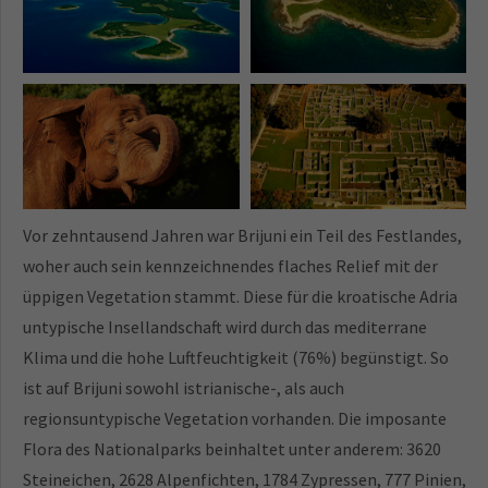
Insel Gaz westlich von Mali
Inselarchipel
Brijun
Nationalpark Brijuni | Seit
Nationalpark Brijuni |
dem Tod des Elefanten Sony
Archäologische Tour -
2010 ist seine Artgenossin
Prähistorie, Antike, Byzanz
Lanka allein
bis zur Republik Venedig
Vor zehntausend Jahren war Brijuni ein Teil des Festlandes,
woher auch sein kennzeichnendes flaches Relief mit der
üppigen Vegetation stammt. Diese für die kroatische Adria
untypische Insellandschaft wird durch das mediterrane
Klima und die hohe Luftfeuchtigkeit (76%) begünstigt. So
ist auf Brijuni sowohl istrianische-, als auch
regionsuntypische Vegetation vorhanden. Die imposante
Flora des Nationalparks beinhaltet unter anderem: 3620
Steineichen, 2628 Alpenfichten, 1784 Zypressen, 777 Pinien,