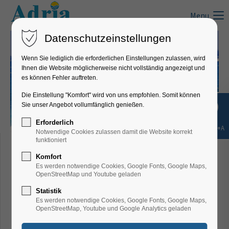
Menu
Datenschutzeinstellungen
Wenn Sie lediglich die erforderlichen Einstellungen zulassen, wird
Ihnen die Website möglicherweise nicht vollständig angezeigt und
es können Fehler auftreten.
Die Einstellung "Komfort" wird von uns empfohlen. Somit können
Sie unser Angebot vollumfänglich genießen.
Erforderlich
Shift+Alt+A
Notwendige Cookies zulassen damit die Website korrekt
Adria-dream
funktioniert
Surfen in Kroatien
Komfort
Es werden notwendige Cookies, Google Fonts, Google Maps,
OpenStreetMap und Youtube geladen
Statistik
Es werden notwendige Cookies, Google Fonts, Google Maps,
Die wunderschöne Adria, eine schier
OpenStreetMap, Youtube und Google Analytics geladen
unendlich lange Küste, über 1185 Inseln und