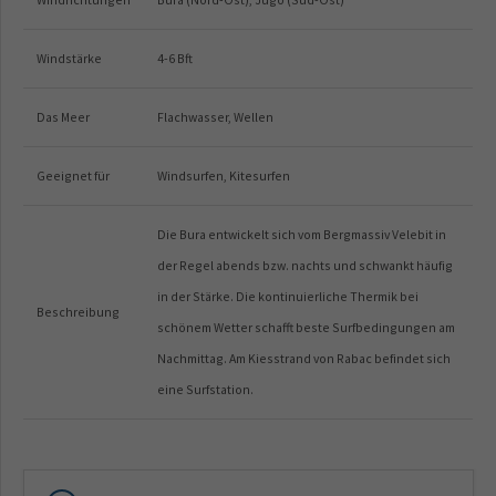
Windstärke
4-6 Bft
Das Meer
Flachwasser, Wellen
Geeignet für
Windsurfen, Kitesurfen
Die Bura entwickelt sich vom Bergmassiv Velebit in
der Regel abends bzw. nachts und schwankt häufig
in der Stärke. Die kontinuierliche Thermik bei
Beschreibung
schönem Wetter schafft beste Surfbedingungen am
Nachmittag. Am Kiesstrand von Rabac befindet sich
eine Surfstation.