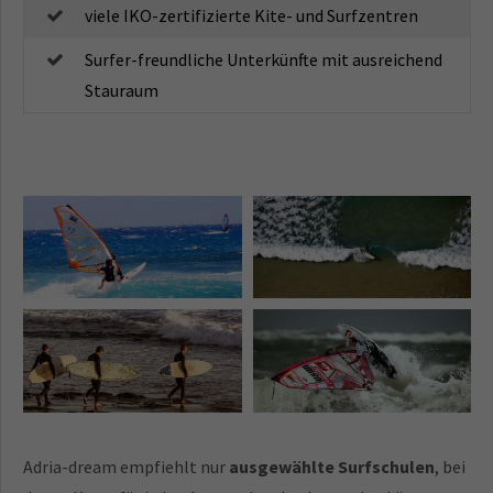
viele IKO-zertifizierte Kite- und Surfzentren
Surfer-freundliche Unterkünfte mit ausreichend
Stauraum
Surfen in Kroatien | Perfekt
Surfen in Kroatien | Istrien,
für die Sportarten
Kvarner Bucht und Dalmatien
Wellensurfen, Windsurfen
sind die großen Surfgebiete
und Kitesurfen
Surfen in Kroatien | Surfkurse
Surfen in Kroatien |
werden an den Top-Spots und
Mittelmeerwellen sind
in den meisten Buchten
aufgrund der Winde nicht so
angeboten
konstant wie die Wellen des
Atlantiks
Adria-dream empfiehlt nur
ausgewählte Surfschulen
, bei