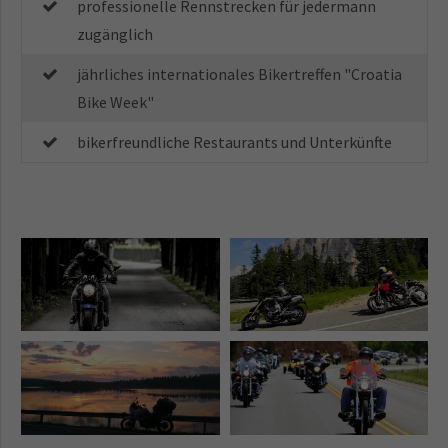
professionelle Rennstrecken für jedermann
zugänglich
jährliches internationales Bikertreffen "Croatia
Bike Week"
bikerfreundliche Restaurants und Unterkünfte
Motorradtouren durch
Motorradtouren durch
Kroatien | Alles möglich -
Kroatien | Bikeausflug zum
traditionelle Küstenstraße
Nationalpark Plitvicer Seen
bis hin zur Inseltouren
Motorradtouren durch
Motorradtouren durch
Kroatien | Traumhafte
Kroatien | Tour durch das
Nebenstrecken mit ganz
Hinterland der Kvarner Bucht
wenig Verkehr