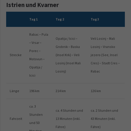
Istrien und Kvarner
Tag 1
Tag 2
Tag 3
Rabac – Pula
Opatija / Icici –
Veli Losinj – Mali
– Vrsar –
Grobnik – Baska
Losinj – Vransko
Porec –
Strecke
(Insel Krk) – Veli
jezero (See, Insel
Motovun –
Losinj (Insel Mali
Cres) – Stadt Cres –
Opatija /
Losinj)
Rabac
Icici
Länge
196 km
214 km
126 km
ca. 3
ca. 4 Stunden und
ca. 2 Stunden und
Stunden
Fahrzeit
13 Minuten (inkl.
43 Minuten (inkl.
und 50
Fähre)
Fähre)
Minuten