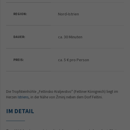
Nord-Istrien
REGION:
ca. 30 Minuten
DAUER:
ca. 5 € pro Person
PREIS:
Die Tropfsteinhöhle „Feštinsko Kraljevstvo" (Feštiner Königreich) liegt im
Herzen
Istriens
, in der Nähe von Žminj neben dem Dorf Feštini.
IM DETAIL