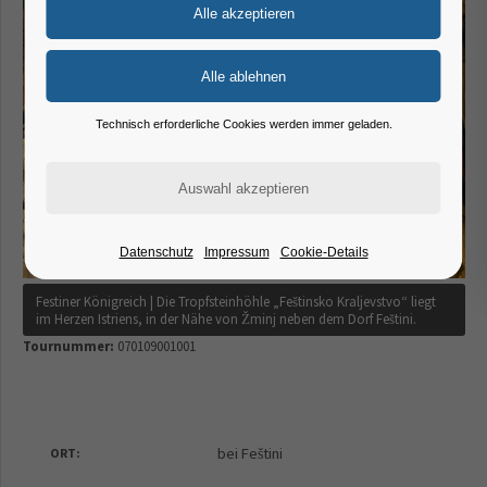
Technisch erforderliche Cookies werden immer geladen.
Datenschutz
Impressum
Cookie-Details
Festiner Königreich | Die Tropfsteinhöhle „Feštinsko Kraljevstvo“ liegt
im Herzen Istriens, in der Nähe von Žminj neben dem Dorf Feštini.
Tournummer:
070109001001
bei Feštini
ORT: