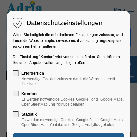
Menu
Datenschutzeinstellungen
Wenn Sie lediglich die erforderlichen Einstellungen zulassen, wird
Ihnen die Website möglicherweise nicht vollständig angezeigt und
es können Fehler auftreten.
Die Einstellung "Komfort" wird von uns empfohlen. Somit können
Sie unser Angebot vollumfänglich genießen.
Erforderlich
Shift+Alt+A
Notwendige Cookies zulassen damit die Website korrekt
Teambuilding in Kroatien
funktioniert
Komfort
Es werden notwendige Cookies, Google Fonts, Google Maps,
Kurzausflug:
Besichtigung der
OpenStreetMap und Youtube geladen
Tropfsteinhöhle "Feštinsko
Statistik
Es werden notwendige Cookies, Google Fonts, Google Maps,
kraljevstvo"
OpenStreetMap, Youtube und Google Analytics geladen