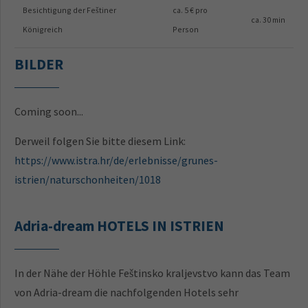
Besichtigung der Feštiner
ca. 5 € pro
ca. 30 min
Königreich
Person
BILDER
Coming soon...
Derweil folgen Sie bitte diesem Link:
https://www.istra.hr/de/erlebnisse/grunes-
istrien/naturschonheiten/1018
Adria-dream HOTELS IN ISTRIEN
In der Nähe der
Höhle Feštinsko kraljevstvo
kann das Team
von Adria-dream die nachfolgenden Hotels sehr