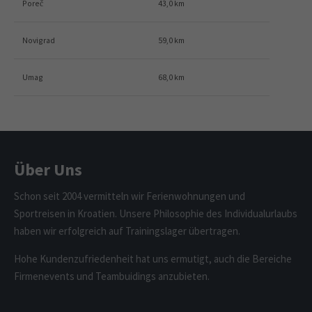
Poreč
43,0 km
Novigrad
59,0 km
Umag
68,0 km
Über Uns
Schon seit 2004 vermitteln wir Ferienwohnungen und
Sportreisen in Kroatien. Unsere Philosophie des Individualurlaubs
haben wir erfolgreich auf Trainingslager übertragen.
Hohe Kundenzufriedenheit hat uns ermutigt, auch die Bereiche
Firmenevents und Teambuidings anzubieten.