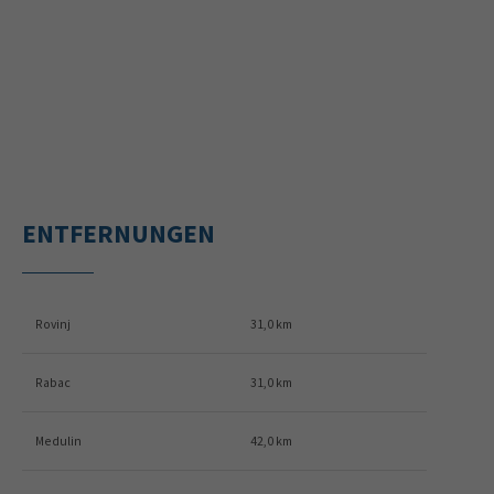
ENTFERNUNGEN
Rovinj
31,0 km
Rabac
31,0 km
Medulin
42,0 km