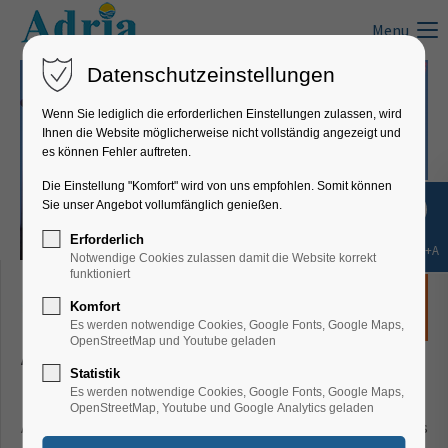
Menu
Datenschutzeinstellungen
Wenn Sie lediglich die erforderlichen Einstellungen zulassen, wird
Ihnen die Website möglicherweise nicht vollständig angezeigt und
es können Fehler auftreten.
Die Einstellung "Komfort" wird von uns empfohlen. Somit können
Sie unser Angebot vollumfänglich genießen.
Erforderlich
Shift+Alt+A
Notwendige Cookies zulassen damit die Website korrekt
funktioniert
Komfort
Es werden notwendige Cookies, Google Fonts, Google Maps,
OpenStreetMap und Youtube geladen
Adria-dream Jugend-Cups beim
Statistik
Dingolfinger Hallenspektakel!
Es werden notwendige Cookies, Google Fonts, Google Maps,
OpenStreetMap, Youtube und Google Analytics geladen
Adria-dream unterstützt 2018 erstmalig das