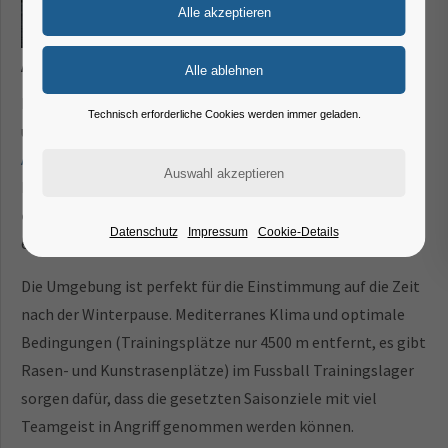
Ab ins Trainingslager nach Kroatien!
Für die Vorbereitung auf die Rückrunde 2017 haben wir für
Technisch erforderliche Cookies werden immer geladen.
unsere Vereine das im August 2016 neu eröffnete
Hotel
Amarin
in Rovinj (Istrien) neu in unser Programm für
Fußballtrainingslager aufgenommen. Das Hotel liegt
an
einer Bucht und ist nur ein paar Meter vom Strand
Datenschutz
Impressum
Cookie-Details
entfernt und bietet seinen Gästen 280 Zimmer.
Die Umgebung ist perfekt für die Einstimmung auf die Zeit
nach der Winterpause. Mediterranes Klima und optimale
Bedingungen (Trainingsplätze nur 4500 m entfernt, es gibt
Rasen- und Kunstrasenplätze) im Fussball Trainingslager
sorgen dafür, dass die gesetzten Saisonziele mit viel
Teamgeist in Angriff genommen werden können.