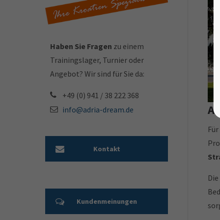
Haben Sie Fragen
zu einem
Trainingslager, Turnier oder
Angebot? Wir sind für Sie da:
+49 (0) 941 / 38 222 368
Ab
info@adria-dream.de
Für
Pro
Kontakt
Str
Die
Bed
Kundenmeinungen
sor