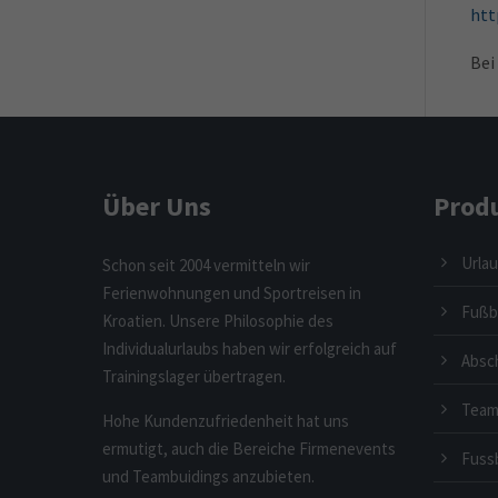
htt
Bei
Über Uns
Prod
Urlau
Schon seit 2004 vermitteln wir
Ferienwohnungen und Sportreisen in
Fußba
Kroatien. Unsere Philosophie des
Individualurlaubs haben wir erfolgreich auf
Absc
Trainingslager übertragen.
Team
Hohe Kundenzufriedenheit hat uns
ermutigt, auch die Bereiche Firmenevents
Fussb
und Teambuidings anzubieten.