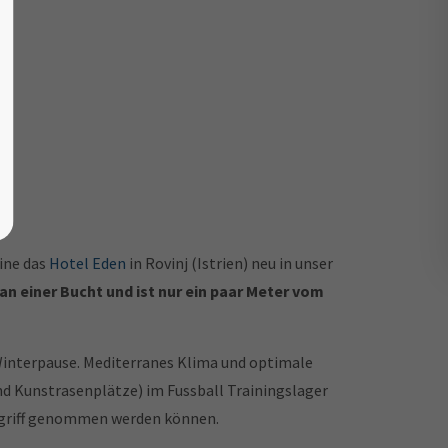
eine das
Hotel Eden
in Rovinj (Istrien) neu in unser
an einer Bucht und ist nur ein paar Meter vom
 Winterpause. Mediterranes Klima und optimale
nd Kunstrasenplätze) im Fussball Trainingslager
 Angriff genommen werden können.