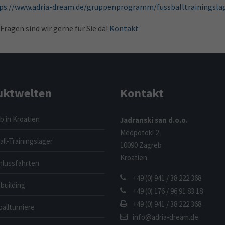
ps://www.adria-dream.de/gruppenprogramm/fussballtrainingslag
 Fragen sind wir gerne für Sie da!
Kontakt
uktwelten
Kontakt
b in Kroatien
Jadranski san d.o.o.
Medpotoki 2
ll-Trainingslager
10090 Zagreb
Kroatien
hlussfahrten
+49 (0) 941 / 38 222 368
building
+49 (0) 176 / 96 91 83 18
+49 (0) 941 / 38 222 368
allturniere
info@adria-dream.de