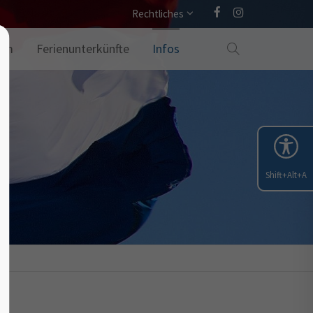
Rechtliches
amm
Ferienunterkünfte
Infos
Shift+Alt+A