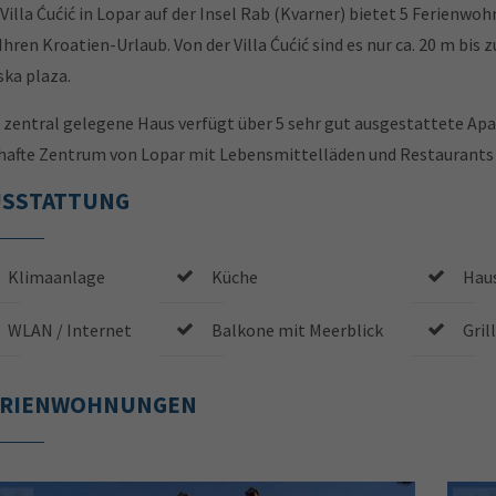
 Villa Ćućić in Lopar auf der Insel Rab (Kvarner) bietet 5 Ferienw
 Ihren Kroatien-Urlaub. Von der Villa Ćućić sind es nur ca. 20 m 
ska plaza.
 zentral gelegene Haus verfügt über 5 sehr gut ausgestattete A
hafte Zentrum von Lopar mit Lebensmittelläden und Restaurants be
USSTATTUNG
Klimaanlage
Küche
Hau
WLAN / Internet
Balkone mit Meerblick
Gril
ERIENWOHNUNGEN