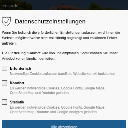
a-dream.de
Home
Kroatien
Trainingslager
Gruppenprogr
Datenschutzeinstellungen
Wenn Sie lediglich die erforderlichen Einstellungen zulassen, wird Ihnen die
Website möglicherweise nicht vollständig angezeigt und es können Fehler
auftreten.
Die Einstellung "Komfort" wird von uns empfohlen. Somit können Sie unser
Angebot vollumfänglich genießen.
Erforderlich
Notwendige Cookies zulassen damit die Website korrekt funktioniert
Komfort
Es werden notwendige Cookies, Google Fonts, Google Maps,
OpenStreetMap und Youtube geladen
Statistik
us
Es werden notwendige Cookies, Google Fonts, Google Maps,
OpenStreetMap, Youtube und Google Analytics geladen
Villa Ćućić*** Lopar/In