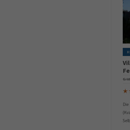
K
Vi
Fe
Grö
Die 
(Kv
Sel