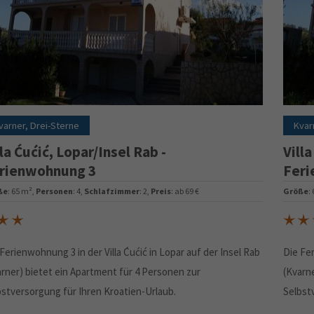
varner, Drei-Sterne
Kvar
lla Ćućić, Lopar/Insel Rab -
Villa
rienwohnung 3
Feri
ße
: 65 m²,
Personen
: 4,
Schlafzimmer
: 2,
Preis
: ab 69 €
Größe
:
Ferienwohnung 3 in der Villa Ćućić in Lopar auf der Insel Rab
Die Fer
arner) bietet ein Apartment für 4 Personen zur
(Kvarn
bstversorgung für Ihren Kroatien-Urlaub.
Selbst