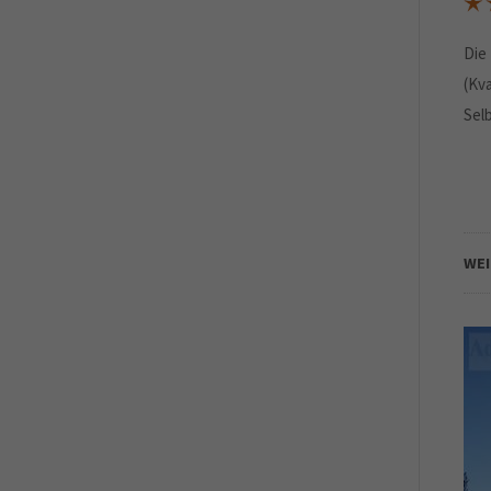
Die 
(Kv
Sel
WE