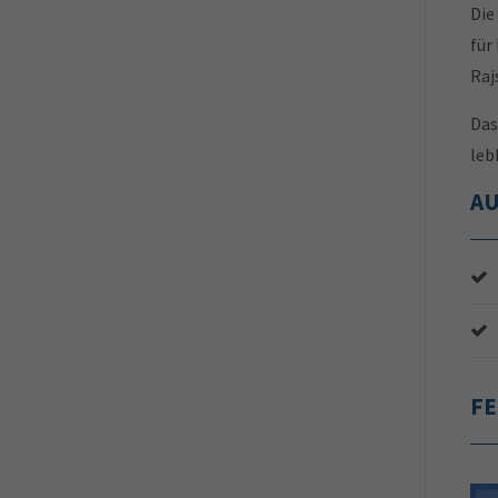
Die
für
Raj
Das
leb
A
F