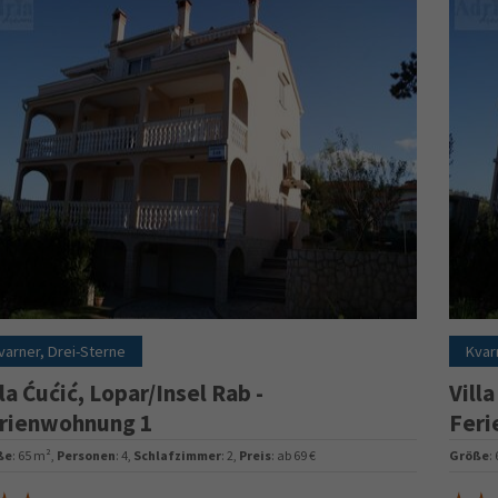
varner, Drei-Sterne
Kvar
lla Ćućić, Lopar/Insel Rab -
Villa
rienwohnung 1
Feri
ße
: 65 m²,
Personen
: 4,
Schlafzimmer
: 2,
Preis
: ab 69 €
Größe
: