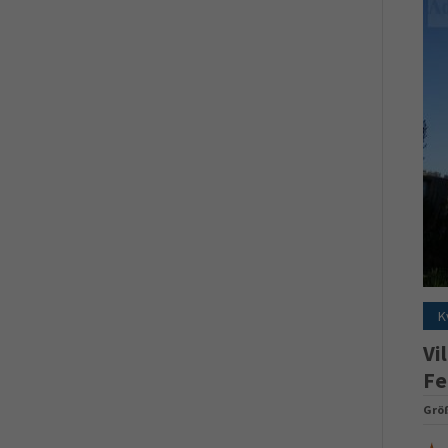
K
Vi
Fe
Grö