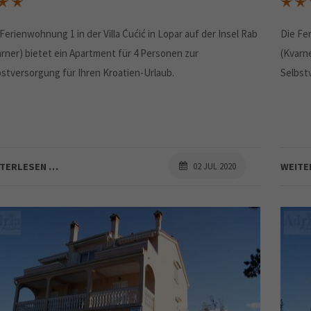
Ferienwohnung 1 in der Villa Ćućić in Lopar auf der Insel Rab
Die Fer
arner) bietet ein Apartment für 4 Personen zur
(Kvarn
bstversorgung für Ihren Kroatien-Urlaub.
Selbst
ITERLESEN …
02 JUL 2020
WEITE