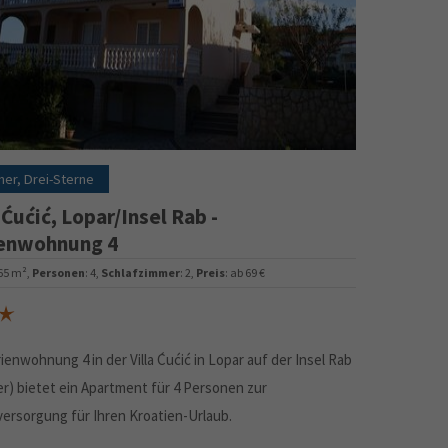
ner, Drei-Sterne
 Ćućić, Lopar/Insel Rab -
enwohnung 4
 65 m²,
Personen
: 4,
Schlafzimmer
: 2,
Preis
: ab 69 €
ienwohnung 4 in der Villa Ćućić in Lopar auf der Insel Rab
er) bietet ein Apartment für 4 Personen zur
versorgung für Ihren Kroatien-Urlaub.