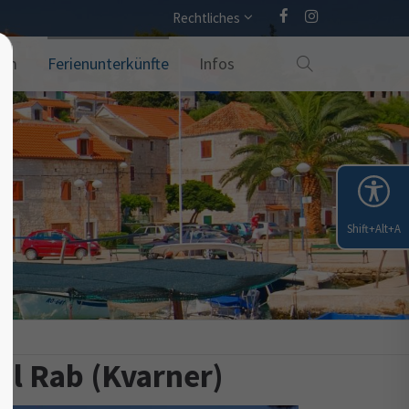
Rechtliches
amm
Ferienunterkünfte
Infos
Shift+Alt+A
sel Rab (Kvarner)