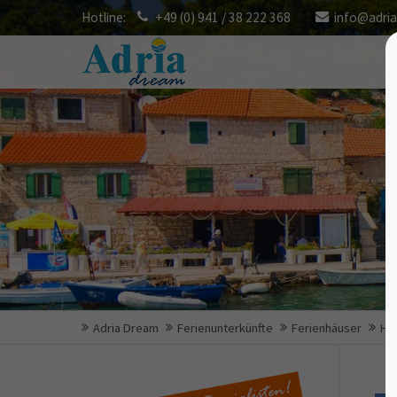
Hotline:
+49 (0) 941 / 38 222 368
info@adri
Adria Dream
Ferienunterkünfte
Ferienhäuser
Ha