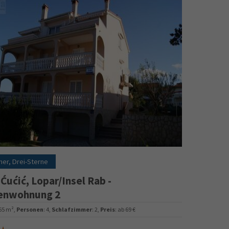
ner, Drei-Sterne
 Ćućić, Lopar/Insel Rab -
enwohnung 2
 65 m²,
Personen
: 4,
Schlafzimmer
: 2,
Preis
: ab 69 €