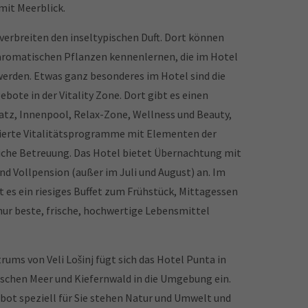
mit Meerblick.
verbreiten den inseltypischen Duft. Dort können
aromatischen Pflanzen kennenlernen, die im Hotel
rden. Etwas ganz besonderes im Hotel sind die
bote in der Vitality Zone. Dort gibt es einen
tz, Innenpool, Relax-Zone, Wellness und Beauty,
pierte Vitalitätsprogramme mit Elementen der
iche Betreuung. Das Hotel bietet Übernachtung mit
d Vollpension (außer im Juli und August) an. Im
 es ein riesiges Buffet zum Frühstück, Mittagessen
ur beste, frische, hochwertige Lebensmittel
rums von Veli Lošinj fügt sich das Hotel Punta in
schen Meer und Kiefernwald in die Umgebung ein.
ot speziell für Sie stehen Natur und Umwelt und