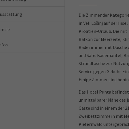
usstattung
Die Zimmer der Kategori
in Veli Lošinj auf der Ins
reise
Kroatien-Urlaub. Die mi
Balkon zur Meerseite, kl
nfos
Badezimmer mit Dusche un
und Safe. Bademantel, Ba
Strandtasche zur Nutzun
Service gegen Gebühr. E
Einige Zimmer sind behin
Das Hotel Punta befindet s
unmittelbarer Nähe des ja
Gäste sind in einem der 
Zweibettzimmern mit Meer
Kiefernwald untergebrach