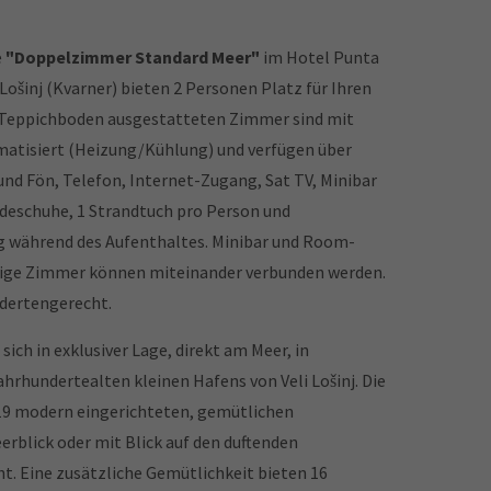
e
"Doppelzimmer Standard Meer"
im Hotel Punta
el Lošinj (Kvarner) bieten 2 Personen Platz für Ihren
t Teppichboden ausgestatteten Zimmer sind mit
imatisiert (Heizung/Kühlung) und verfügen über
d Fön, Telefon, Internet-Zugang, Sat TV, Minibar
deschuhe, 1 Strandtuch pro Person und
g während des Aufenthaltes. Minibar und Room-
inige Zimmer können miteinander verbunden werden.
dertengerecht.
ich in exklusiver Lage, direkt am Meer, in
hrhundertealten kleinen Hafens von Veli Lošinj. Die
219 modern eingerichteten, gemütlichen
blick oder mit Blick auf den duftenden
t. Eine zusätzliche Gemütlichkeit bieten 16