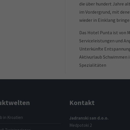
die über hundert Jahre al
im Vordergrund, mit dene
wieder in Einklang bring
Das Hotel Punta ist von M
Serviceleistungen und An
Unterkünfte Entspannung 
Aktivurlaub Schwimmen im
Spezialitäten
uktwelten
Kontakt
b in Kroatien
Jadranski san d.o.o.
Medpotoki 2