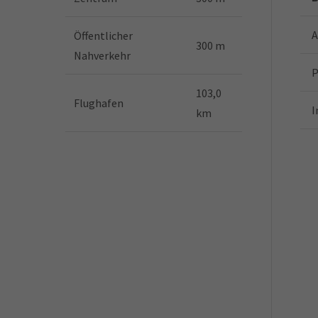
A
Öffentlicher
300 m
Nahverkehr
P
103,0
Flughafen
I
km