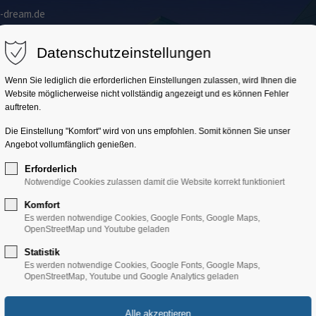
a-dream.de
Home
Kroatien
Trainingslager
Gruppenprogr
Datenschutzeinstellungen
Wenn Sie lediglich die erforderlichen Einstellungen zulassen, wird Ihnen die
Website möglicherweise nicht vollständig angezeigt und es können Fehler
auftreten.
Die Einstellung "Komfort" wird von uns empfohlen. Somit können Sie unser
Angebot vollumfänglich genießen.
Erforderlich
Notwendige Cookies zulassen damit die Website korrekt funktioniert
Komfort
Es werden notwendige Cookies, Google Fonts, Google Maps,
OpenStreetMap und Youtube geladen
Statistik
Hotel
Es werden notwendige Cookies, Google Fonts, Google Maps,
OpenStreetMap, Youtube und Google Analytics geladen
Hotel Punta, Veli Lošinj/Inse