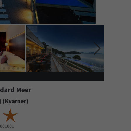
ndard Meer
nj (Kvarner)
001001