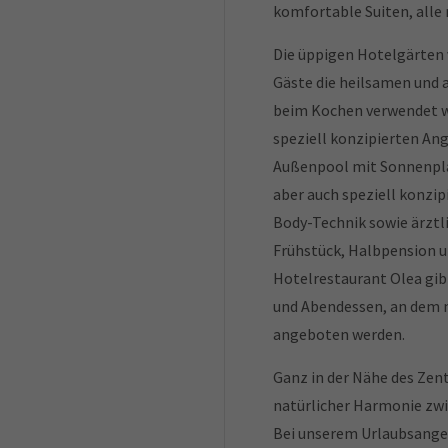
komfortable Suiten, alle 
Die üppigen Hotelgärten 
Gäste die heilsamen und 
beim Kochen verwendet we
speziell konzipierten Ange
Außenpool mit Sonnenpla
aber auch speziell konzi
Body-Technik sowie ärztl
Frühstück, Halbpension un
Hotelrestaurant Olea gibt
und Abendessen, an dem n
angeboten werden.
Ganz in der Nähe des Zent
natürlicher Harmonie zwi
Bei unserem Urlaubsangeb