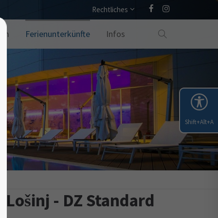
Rechtliches
amm
Ferienunterkünfte
Infos
Shift+Alt+A
l Lošinj - DZ Standard