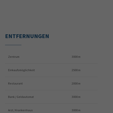
ENTFERNUNGEN
Zentrum
3000 m
Einkaufsmöglichkeit
2500 m
Restaurant
2000 m
Bank / Geldautomat
3000 m
Arzt / Krankenhaus
3000 m