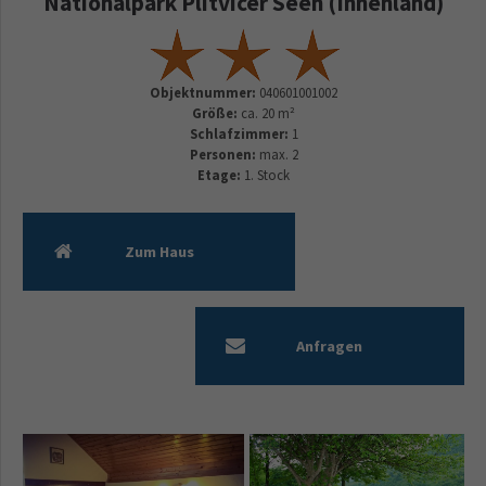
Nationalpark Plitvicer Seen (Innenland)
Objektnummer:
040601001002
Größe:
ca. 20 m²
Schlafzimmer:
1
Personen:
max. 2
Etage:
1. Stock
Zum Haus
Anfragen