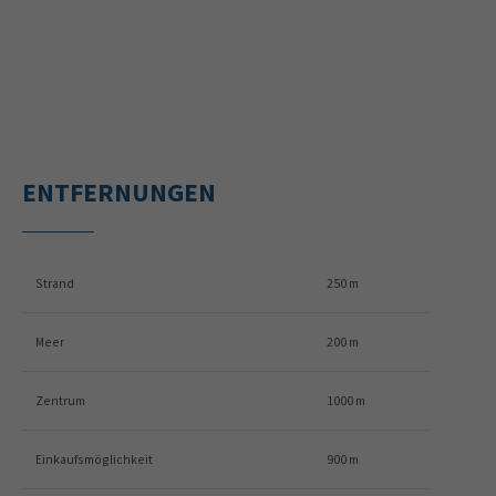
ENTFERNUNGEN
Strand
250 m
Meer
200 m
Zentrum
1000 m
Einkaufsmöglichkeit
900 m