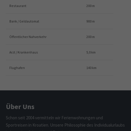
Restaurant
200 m
Bank / Geldautomat
900 m
Öffentlicher Nahverkehr
200 m
Arzt / Krankenhaus
5,0 km
Flughafen
140 km
Über Uns
Schon seit 2004 vermitteln wir Ferienwohnungen und
Sportreisen in Kroatien. Unsere Philosophie des Individualurlaubs