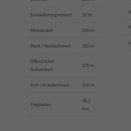
A
Einkaufsmöglichkeit
10 m
P
Restaurant
250 m
I
Bank / Geldautomat
200 m
Öffentlicher
100 m
Nahverkehr
Arzt / Krankenhaus
250 m
43,1
Flughafen
km