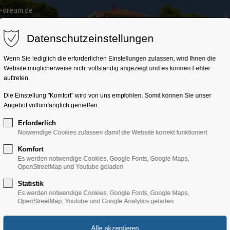
a-dream.de
Home
Kroatien
Trainingslager
Gruppenprogr
Datenschutzeinstellungen
Wenn Sie lediglich die erforderlichen Einstellungen zulassen, wird Ihnen die
Website möglicherweise nicht vollständig angezeigt und es können Fehler
auftreten.
Die Einstellung "Komfort" wird von uns empfohlen. Somit können Sie unser
Angebot vollumfänglich genießen.
Erforderlich
Notwendige Cookies zulassen damit die Website korrekt funktioniert
Komfort
Es werden notwendige Cookies, Google Fonts, Google Maps,
OpenStreetMap und Youtube geladen
Statistik
Objekt
Es werden notwendige Cookies, Google Fonts, Google Maps,
OpenStreetMap, Youtube und Google Analytics geladen
Villa Bruna, Rabac - 