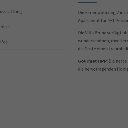
usstattung
Die Ferienwohnung 2 in der
Apartment für 4+1 Person
reise
Die Villa Bruna verfügt ü
wunderschönen, mediterr
nfos
die Gäste einen traumhaf
GourmetTIPP
: Die nette
die hervorragenden Honig 