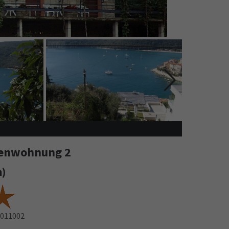
rienwohnung 2
n)
011002