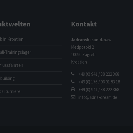
uktwelten
Kontakt
b in Kroatien
Jadranski san d.o.o.
Medpotoki 2
ll-Trainingslager
10090 Zagreb
Kroatien
hlussfahrten
+49 (0) 941 / 38 222 368
building
+49 (0) 176 / 96 91 83 18
+49 (0) 941 / 38 222 368
allturniere
info@adria-dream.de