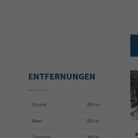
ENTFERNUNGEN
Strand
300 m
Meer
250 m
B
Zentrum
250 m