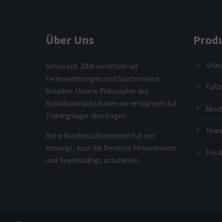
Über Uns
Prod
Urlau
Schon seit 2004 vermitteln wir
Ferienwohnungen und Sportreisen in
Fußba
Kroatien. Unsere Philosophie des
Individualurlaubs haben wir erfolgreich auf
Absc
Trainingslager übertragen.
Team
Hohe Kundenzufriedenheit hat uns
ermutigt, auch die Bereiche Firmenevents
Fussb
und Teambuidings anzubieten.