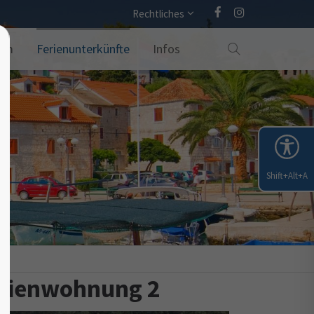
Rechtliches
amm
Ferienunterkünfte
Infos
Shift+Alt+A
Ferienwohnung 2