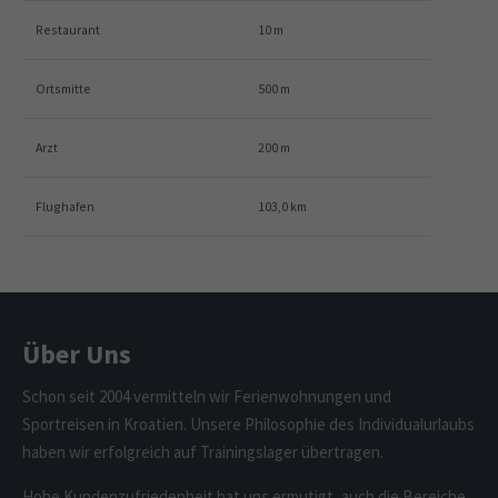
Restaurant
10 m
Ortsmitte
500 m
Arzt
200 m
Flughafen
103,0 km
Über Uns
Schon seit 2004 vermitteln wir Ferienwohnungen und
Sportreisen in Kroatien. Unsere Philosophie des Individualurlaubs
haben wir erfolgreich auf Trainingslager übertragen.
Hohe Kundenzufriedenheit hat uns ermutigt, auch die Bereiche