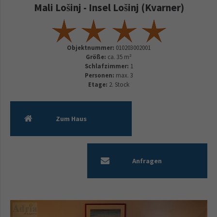
Mali Lošinj - Insel Lošinj (Kvarner)
Objektnummer:
010203002001
Größe:
ca. 35 m²
Schlafzimmer:
1
Personen:
max. 3
Etage:
2. Stock
Zum Haus
Anfragen