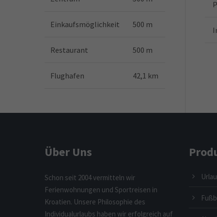
P
Einkaufsmöglichkeit
500 m
I
Restaurant
500 m
Flughafen
42,1 km
Über Uns
Prod
Urlau
Schon seit 2004 vermitteln wir
Ferienwohnungen und Sportreisen in
Fußba
Kroatien. Unsere Philosophie des
Individualurlaubs haben wir erfolgreich auf