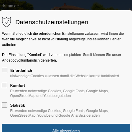
a-dream.de
Home
Kroatien
Trainingslager
Gruppenprogr
Datenschutzeinstellungen
Wenn Sie lediglich die erforderlichen Einstellungen zulassen, wird Ihnen die
Website möglicherweise nicht vollständig angezeigt und es können Fehler
auftreten.
Die Einstellung "Komfort" wird von uns empfohlen. Somit können Sie unser
Angebot vollumfänglich genießen.
Erforderlich
Notwendige Cookies zulassen damit die Website korrekt funktioniert
Komfort
Es werden notwendige Cookies, Google Fonts, Google Maps,
OpenStreetMap und Youtube geladen
Statistik
Objekt
Es werden notwendige Cookies, Google Fonts, Google Maps,
OpenStreetMap, Youtube und Google Analytics geladen
Villa Ilirija, Opatija -