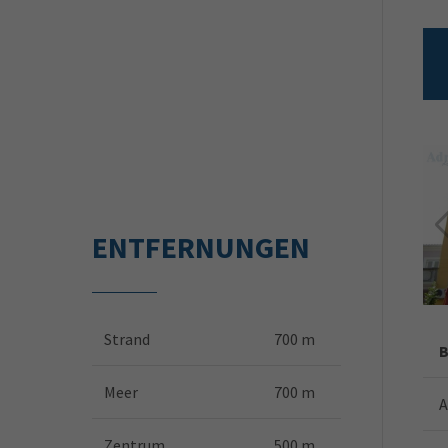
ENTFERNUNGEN
Strand
700 m
B
Meer
700 m
A
Zentrum
500 m