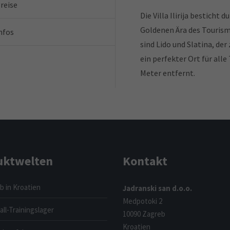
reise
Die Villa Ilirija besticht
Goldenen Ära des Tourism
nfos
sind Lido und Slatina, der 
ein perfekter Ort für alle
Meter entfernt.
uktwelten
Kontakt
b in Kroatien
Jadranski san d.o.o.
Medpotoki 2
ll-Trainingslager
10090 Zagreb
Kroatien