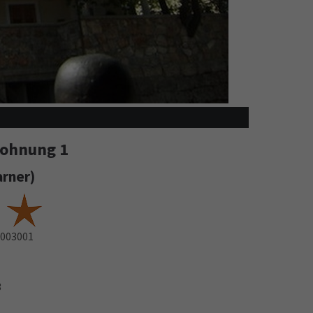
nwohnung 1
arner)
003001
1
3