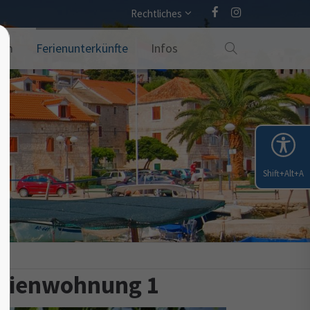
Rechtliches
amm
Ferienunterkünfte
Infos
Shift+Alt+A
 Ferienwohnung 1