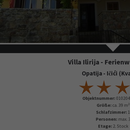
Villa Ilirija - Ferie
Opatija - Ičići (Kv
Objektnummer:
010204
Größe:
ca. 39 m²
Schlafzimmer:
Personen:
max. 
Etage:
2. Stock