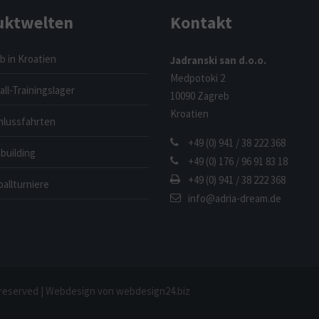
uktwelten
Kontakt
b in Kroatien
Jadranski san d.o.o.
Medpotoki 2
ll-Trainingslager
10090 Zagreb
Kroatien
hlussfahrten
+49 (0) 941 / 38 222 368
building
+49 (0) 176 / 96 91 83 18
+49 (0) 941 / 38 222 368
allturniere
info@adria-dream.de
hts reserved | Webdesign von webdesign24.biz