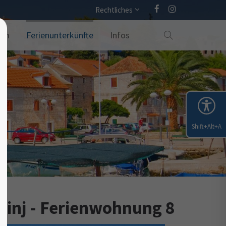
Rechtliches
amm
Ferienunterkünfte
Infos
Shift+Alt+A
Lošinj - Ferienwohnung 8