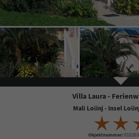
Villa Laura - Ferie
Mali Lošinj - Insel Loši
Objektnummer:
010203