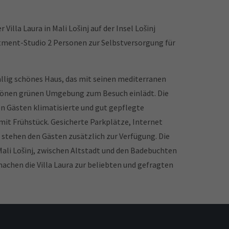
Villa Laura in Mali Lošinj auf der Insel Lošinj
rtment-Studio 2 Personen zur Selbstversorgung für
ffällig schönes Haus, das mit seinen mediterranen
hönen grünen Umgebung zum Besuch einlädt. Die
en Gästen klimatisierte und gut gepflegte
it Frühstück. Gesicherte Parkplätze, Internet
stehen den Gästen zusätzlich zur Verfügung. Die
Mali Lošinj, zwischen Altstadt und den Badebuchten
achen die Villa Laura zur beliebten und gefragten