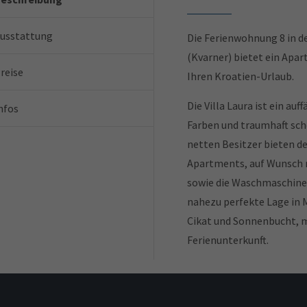
usstattung
Die Ferienwohnung 8 in der 
(Kvarner) bietet ein Apa
reise
Ihren Kroatien-Urlaub.
Die Villa Laura ist ein au
nfos
Farben und traumhaft sc
netten Besitzer bieten d
Apartments, auf Wunsch m
sowie die Waschmaschine 
nahezu perfekte Lage in 
Cikat und Sonnenbucht, m
Ferienunterkunft.