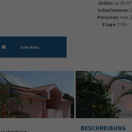
Größe:
ca. 25 m²
Schlafzimmer:
Personen:
max. 
Etage:
2 OG.
Zum Haus
BESCHREIBUNG
eschreibung