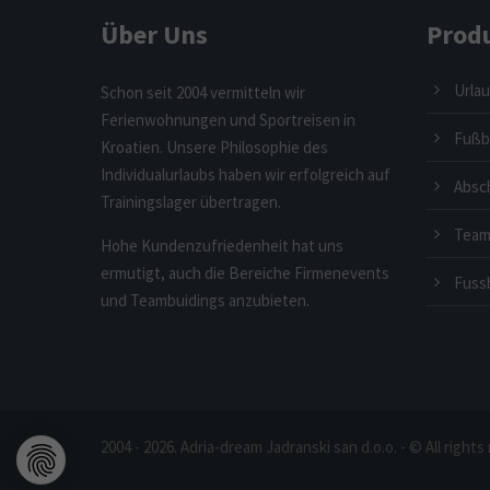
Über Uns
Prod
Urlau
Schon seit 2004 vermitteln wir
Ferienwohnungen und Sportreisen in
Fußba
Kroatien. Unsere Philosophie des
Individualurlaubs haben wir erfolgreich auf
Absc
Trainingslager übertragen.
Team
Hohe Kundenzufriedenheit hat uns
ermutigt, auch die Bereiche Firmenevents
Fussb
und Teambuidings anzubieten.
2004 - 2026. Adria-dream Jadranski san d.o.o. - © All rig