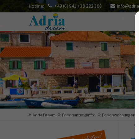
Hotline:
+49 (0) 941 / 38 222 368
info@adri
Adria Dream
Ferienunterkünfte
Ferienwohnungen
V