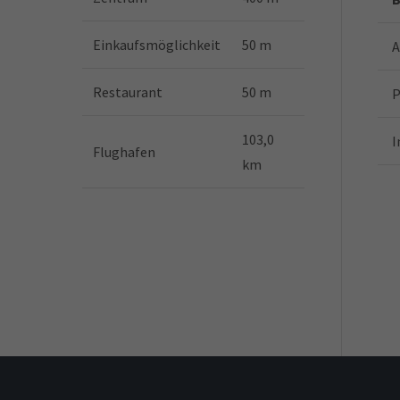
Einkaufsmöglichkeit
50 m
A
Restaurant
50 m
P
103,0
I
Flughafen
km