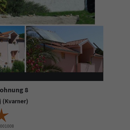
nwohnung 8
nj (Kvarner)
001008