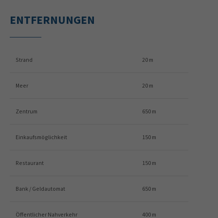
ENTFERNUNGEN
Strand
20 m
Meer
20 m
Zentrum
650 m
Einkaufsmöglichkeit
150 m
Restaurant
150 m
Bank / Geldautomat
650 m
Öffentlicher Nahverkehr
400 m