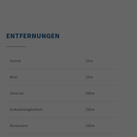
ENTFERNUNGEN
Strand
10 m
Meer
10 m
Zentrum
300 m
Einkaufsmöglichkeit
250 m
Restaurant
250 m