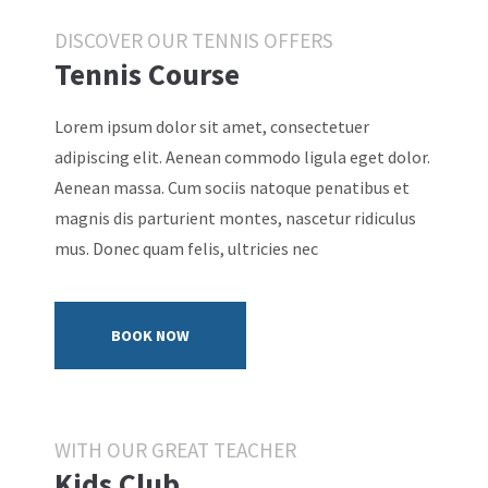
info@yourdomain.com
DISCOVER OUR TENNIS OFFERS
Tennis Course
About us
Lorem ipsum dolor sit amet, consectetuer adipiscing
Lorem ipsum dolor sit amet, consectetuer
elit.
adipiscing elit. Aenean commodo ligula eget dolor.
Aenean massa. Cum sociis natoque penatibus et
Aenean commodo ligula eget dolor. Aenean massa. Cum sociis
natoque penatibus et magnis dis parturient montes,
magnis dis parturient montes, nascetur ridiculus
nascetur ridiculus mus. Donec quam felis, ultricies nec.
mus. Donec quam felis, ultricies nec
BOOK NOW
WITH OUR GREAT TEACHER
Kids Club