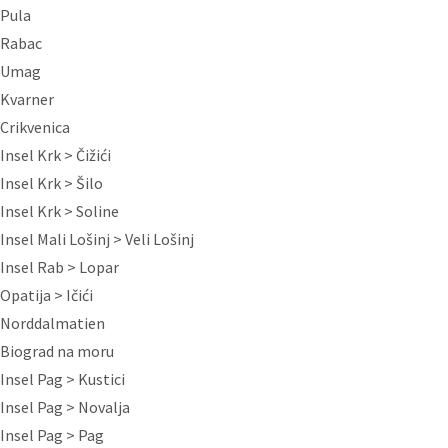
Pula
Rabac
Umag
Kvarner
Crikvenica
Insel Krk > Čižići
Insel Krk > Šilo
Insel Krk > Soline
Insel Mali Lošinj > Veli Lošinj
Insel Rab > Lopar
Opatija > Ičići
Norddalmatien
Biograd na moru
Insel Pag > Kustici
Insel Pag > Novalja
Insel Pag > Pag