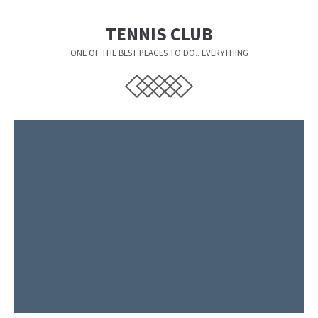
TENNIS CLUB
24h
/ 365days
ONE OF THE BEST PLACES TO DO.. EVERYTHING
We offer support for our customers
Mon - Fri 8:00am - 5:00pm
(GMT +1)
Get in touch
Cybersteel Inc.
376-293 City Road, Suite 600
San Francisco, CA 94102
Have any questions?
+44 1234 567 890
Drop us a line