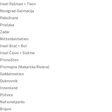
Insel Pašman > Tkon
Novigrad-Dalmacija
Pakoštane
Privlaka
Zadar
Mitteldalmatien
Insel Brač > Bol
Insel Čiovo > Slatine
Primošten
Promajna (Makarska Riviera)
Süddalmatien
Dubrovnik
Innenland
Plitvice
Nationalparks
Brijuni