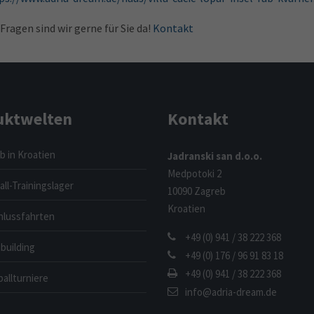
 Fragen sind wir gerne für Sie da!
Kontakt
uktwelten
Kontakt
b in Kroatien
Jadranski san d.o.o.
Medpotoki 2
ll-Trainingslager
10090 Zagreb
Kroatien
hlussfahrten
+49 (0) 941 / 38 222 368
building
+49 (0) 176 / 96 91 83 18
+49 (0) 941 / 38 222 368
allturniere
info@adria-dream.de