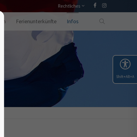
Rechtliches
amm
Ferienunterkünfte
Infos
Shift+Alt+A