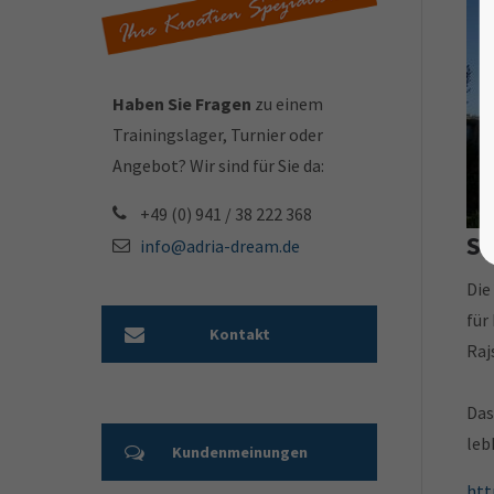
Haben Sie Fragen
zu einem
Trainingslager, Turnier oder
Angebot? Wir sind für Sie da:
+49 (0) 941 / 38 222 368
Si
info@adria-dream.de
Di
für
Kontakt
Raj
Da
leb
Kundenmeinungen
htt